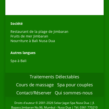
Société
Restaurant de la plage de Jimbaran
Fruits de mer Jimbaran
Nourriture à Bali Nusa Dua
Español
Autres langues
Português do Brasil
Spa à Bali
한국어
日本語
Traitements Délectables
Bahasa Indonesia
Cours de massage
Spa pour couples
Deutsch
Contact/Réserver
Qui sommes-nous
繁體中文
Droits d'auteur © 2001-2026 Sekar Jagat Spa Nusa Dua | Jl.
简体中文
Bypass Jimbaran No.96, Mumbul - Nusa Dua | Tél. 0361 770210