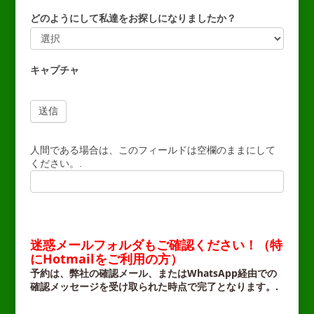
どのようにして私達をお探しになりましたか？
ど
の
キャプチャ
よ
う
に
し
て
私
人間である場合は、このフィールドは空欄のままにして
達
ください。.
を
お
探
し
に
な
迷惑メールフォルダもご確認ください！（特
り
にHotmailをご利用の方）
ま
予約は、弊社の確認メール、またはWhatsApp経由での
し
確認メッセージを受け取られた時点で完了となります。.
た
–
か？