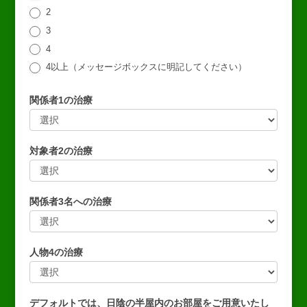
2
3
4
4以上（メッセージボックスに明記してください）
関係者1の治療
関
係
対象者2の治療
者
1
対
の
象
治
関係者3名への治療
者
療
2
関
の
係
治
人物4の治療
者
療
3
人
名
物
へ
デフォルトでは、日陰の半屋内のお部屋をご用意いたし