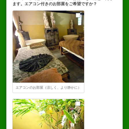
4
の
ます。エアコン付きのお部屋をご希望ですか？
の
治
治
療
療
エアコンのお部屋（涼しく、より静かに）