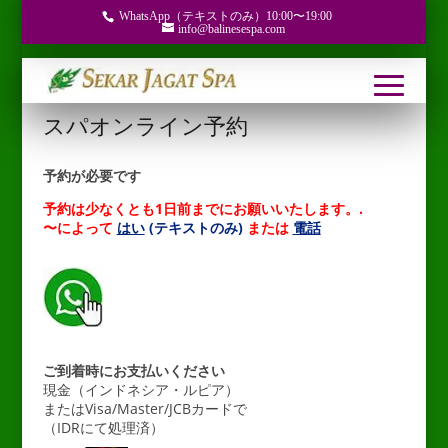
WhatsApp（テキストのみ）10:00〜19:00
info@balinesespa.com
スパオンライン予約
予約が必要です
予約は少なくとも1日前までにお願いいたします。.
〜によって
はい
(テキストのみ)
または
電話
__ __
ご到着時にお支払いください
現金（インドネシア・ルピア）
またはVisa/Master/JCBカードで
（IDRにて処理済）