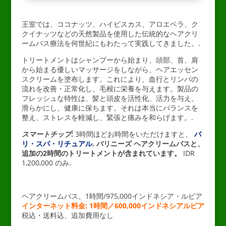
王室では、ココナッツ、ハイビスカス、アロエベラ、ク
クイナッツなどの天然製品を使用した伝統的なヘアクリ
ームバス療法を何世紀にもわたって実践してきました。.
トリートメントはシャンプーから始まり、頭部、首、肩
から始まる優しいマッサージをしながら、ヘアエッセン
スクリームを塗布します。これにより、血行とリンパの
流れを改善・正常化し、毛根に栄養を与えます。製品の
フレッシュな特性は、髪と頭皮を活性化、活力を与え、
滑らかにし、健康に保ちます。それは本当にバランスを
整え、ストレスを軽減し、緊張と痛みを和らげます。.
スマートチップ
:
3時間ほどお時間をいただけますと、
バ
リ・スパ・リチュアル
. バリニーズ ヘアクリームバスと、
追加の2時間のトリートメントが含まれています。
IDR
1,200,000 のみ.
–
ヘアクリームバス、1時間/975,000インドネシア・ルピア
インターネット料金: 1時間／600,000インドネシアルピア
税込・送料込、追加費用なし