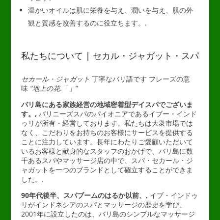
温かいオイルは肌に栄養を与え、潤いを与え、肌の外
観と質感を改善するのに役立ちます。.
私たちについて | セカル・ジャガット・スパ
セカール・ジャガット
丁寧なバリ語です
フレーズの意
味
“地上の花
.「」”
バリ島にある家族経営の地域密着型デイスパでございま
す。,
バリニーズスパのパイオニアであるイブー・インド
ゥリが所有・経営しております。私たちは大衆市場では
なく、こだわりをお持ちのお客様にサービスを提供する
ことに注力しています。長年にわたりご愛顧いただいて
いるお客様と献身的なスタッフのおかげで、バリ島に数
千あるスパやマッサージ店の中で、スパ・セカール・ジ
ャガットを一つのブランドとして確立することができま
した。.
90年代後半、スパブームのはるか以前、,
イブ・インドゥ
リがインドネシアのスパとマッサージの歴史を学び、
2001年に設立したのは、バリ島のシンプルなマッサージ