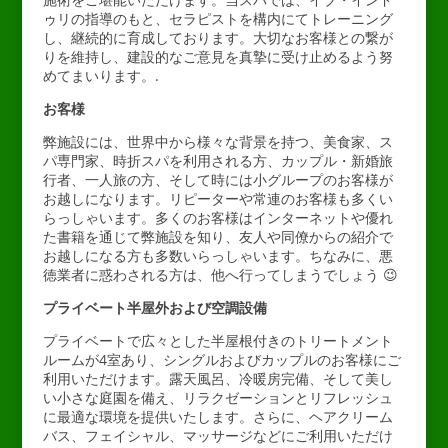
ゥリの指導のもと、セラピストを構内にてトレーニング
し、継続的に育成しております。大切なお客様との繋が
りを維持し、建設的なご意見を真摯に受け止めるよう努
めてまいります。.
お客様
弊施設には、世界中から様々な背景を持つ、美食家、ス
パ専門家、時折スパを利用される方、カップル・新婚旅
行者、一人旅の方、そして時には小グループのお客様が
お越しになります。リピーターや常連のお客様も多くい
らっしゃいます。多くのお客様はインターネットや優れ
た書籍を通じて弊施設を知り、友人や同僚からの紹介で
お越しになる方も多数いらっしゃいます。ちなみに、悪
徳業者に惑わされる方は、他へ行ってしまうでしょう 😉
プライベート半屋外および空調設備
プライベートで広々とした半屋根付きのトリートメント
ルームが4室あり、シングルおよびカップルのお客様にご
利用いただけます。露天風呂、冷暖房完備、そして美し
い小さな庭園を備え、リラクゼーションとリフレッシュ
に最適な環境を提供いたします。さらに、ヘアクリーム
バス、フェイシャル、マッサージなどにご利用いただけ