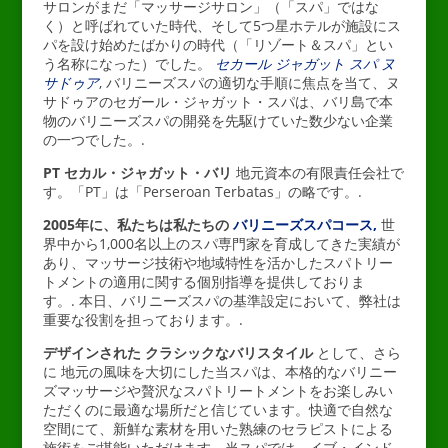
サロンがまだ「マッサージサロン」（「スパ」ではな
く）と呼ばれていた時代、そして5つ星ホテルが施設にス
パを設け始めたばかりの時代（「リゾート＆スパ」とい
う名称になった）でした。
セカール ジャガット スパ ヌ
サドゥア
, バリニーズスパの適切な手順に焦点を当て、ヌ
サドゥアのセガール・ジャガット・スパは、バリ島で本
物のバリニーズスパの開発を先駆けていた数少ない企業
の一つでした。.
PT セカル・ジャガット・バリ
地元資本の有限責任会社で
す。「PT」は「Perseroan Terbatas」の略です。.
2005年に、私たちは私たちの
バリニーズスパコース,
世
界中から1,000名以上のスパ専門家を育成してきた実績が
あり、マッサージ技術や地域特性を活かしたスパトリー
トメントの適用に関する個別指導を提供しておりま
す。.
本日、バリニーズスパの基準設定において、弊社は
重要な役割を担っております。.
デザインされた
クラシックなバリスタイル
として、さら
に
地元の風味を大切にした当スパは、本格的なバリニー
ズマッサージや贅沢なスパトリートメントをお楽しみい
ただくのに最適な場所だと信じています。快適で自然な
空間にて、新鮮な素材を用いた熟練のセラピストによる
施術をご堪能いただけます。当スパでは、イブ・インド