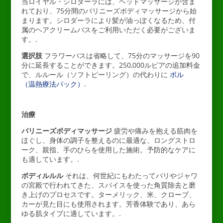
当ロイヤル・シロダーラには、ヘッドマッサージが含ま
れており、75分間のバリニーズボディマッサージから始
まります。シロダーラにより髪が油っぽくなるため、付
属のヘアクリームバスをご利用いただく必要がございま
す。.
選択肢
フラワーバスは省略して、75分のマッサージを90
分に延長することができます。250,000ルピアの追加料金
で、ルルール（ソフトピーリング）の代わりに
ボル
（温熱療法パック）
.
治療
バリニーズボディマッサージ
疲労や痛みを抱える筋肉を
ほぐし、身体の調子を整えるのに最適な、ロングストロ
ーク、親指、手のひらを使用した施術。予防的なケアに
も適しています。.
ボディルルル
それは、何世紀にもわたってバリやジャワ
の宮殿で行われてきた、スパイスを使った角質除去と磨
き上げのプロセスです。ターメリック、米、クローブ、
カーが見た目にも使用されます。芳香体験であり、あら
ゆる肌タイプに適しています。.