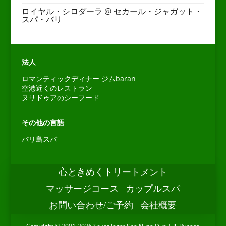
ロイヤル・シロダーラ @ セカール・ジャガット・
スパ・バリ
法人
ロマンティックディナー ジムbaran
空港近くのレストラン
ヌサドゥアのシーフード
その他の言語
Español
バリ島スパ
Português do Brasil
한국어
心ときめくトリートメント
Bahasa Indonesia
マッサージコース
カップルスパ
Deutsch
お問い合わせ/ご予約
会社概要
Français
繁體中文