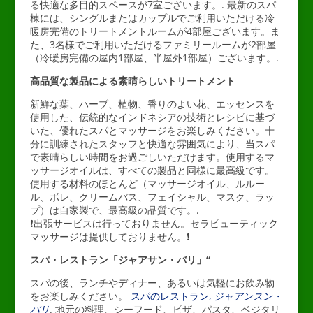
る快適な多目的スペースが7室ございます。.
最新のスパ
棟には、シングルまたはカップルでご利用いただける冷
暖房完備のトリートメントルームが4部屋ございます。ま
た、3名様でご利用いただけるファミリールームが2部屋
（冷暖房完備の屋内1部屋、半屋外1部屋）ございます。.
高品質な製品による素晴らしいトリートメント
新鮮な葉、ハーブ、植物、香りのよい花、エッセンスを
使用した、伝統的なインドネシアの技術とレシピに基づ
いた、優れたスパとマッサージをお楽しみください。十
分に訓練されたスタッフと快適な雰囲気により、当スパ
で素晴らしい時間をお過ごしいただけます。使用するマ
ッサージオイルは、すべての製品と同様に最高級です。
使用する材料のほとんど（マッサージオイル、ルルー
ル、ボレ、クリームバス、フェイシャル、マスク、ラッ
プ）は自家製で、最高級の品質です。.
❗出張サービスは行っておりません。セラピューティック
マッサージは提供しておりません。❗
スパ・レストラン「ジャアサン・バリ」“
スパの後、ランチやディナー、あるいは気軽にお飲み物
をお楽しみください。
スパのレストラン,
ジャアンスン・
バリ
. 地元の料理、シーフード、ピザ、パスタ、ベジタリ