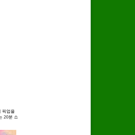
의 픽업을
 20분 소