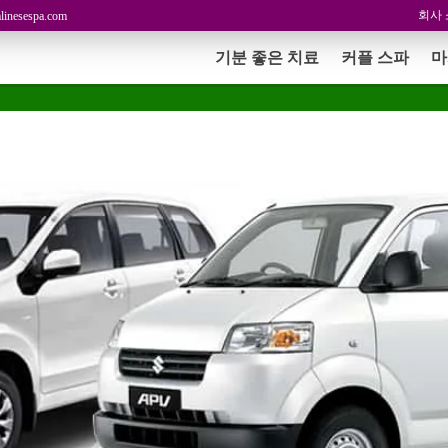
회사
linesespa.com
기분 좋은 치료
커플 스파
마