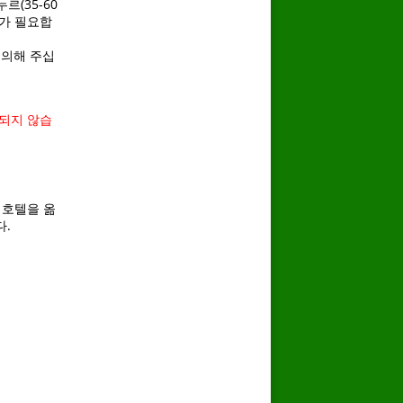
르(35-60
트가 필요합
의해 주십
용되지 않습
 호텔을 옮
다.