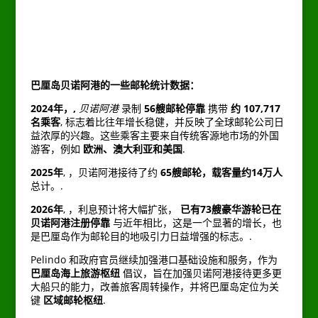
巴厘岛贝诺阿港的一些邮轮统计数据：
2024年，,
贝诺阿港
录制
56艘邮轮停靠
携带
约 107,717
名乘客
, 标志着比往年增长稳健，并反映了全球邮轮公司日
益浓厚的兴趣。这些乘客主要来自传统客源地市场的外国
游客，例如
欧洲、澳大利亚和美国
.
2025年
, ，贝诺阿港接待了约
65艘邮轮，载客量约14万人
总计。.
2026年
, ，利息预计将大幅扩张，
已有73艘豪华游轮已在
贝诺阿港注册停靠
与近年相比，这是一个显著的增长，也
是巴厘岛作为邮轮目的地吸引力日益增强的标志。.
Pelindo 和政府官员继续加强港口基础设施和服务，作为
巴厘岛海上旅游枢纽
倡议，旨在加强贝诺阿港接待更多更
大船只的能力，改善旅客周转操作，并将巴厘岛定位为关
键
区域邮轮枢纽
.