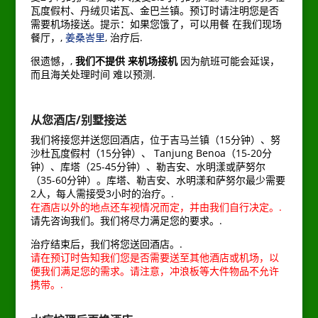
瓦度假村、丹绒贝诺瓦、金巴兰镇。预订时请注明您是否
需要机场接送。提示：如果您饿了，可以用餐
在我们现场
餐厅，,
姜桑峇里
, 治疗后
.
很遗憾，,
我们不提供
来机场接机
因为航班可能会延误，
而且海关处理时间
难以预测.
从您酒店/别墅接送
我们将接您并送您回酒店，位于吉马兰镇（15分钟）、努
沙杜瓦度假村（15分钟）、 Tanjung Benoa（15-20分
钟）、库塔（25-45分钟）、勒吉安、水明漾或萨努尔
（35-60分钟）。库塔、勒吉安、水明漾和萨努尔最少需要
2人，每人需接受3小时的治疗。.
在酒店以外的地点还车视情况而定，并由我们自行决定。.
请先咨询我们。我们将尽力满足您的要求。.
治疗结束后，我们将您送回酒店。.
请在预订时告知我们您是否需要送至其他酒店或机场，以
便我们满足您的需求。请注意，冲浪板等大件物品不允许
携带。.
–