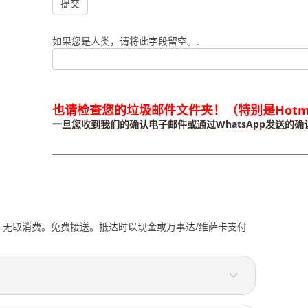
找
到
我
如果您是人类，请将此字段留空。.
们
的？
也请检查您的垃圾邮件文件夹！（特别是Hotma
一旦您收到我们的确认电子邮件或通过WhatsApp发送的
–
无取消费。免费接送。抵达时以现金或万事达/维萨卡支付