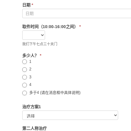
日期
*
取件时间（10:00-16:00之间）
*
我们下午七点三十关门
多少人？
*
1
2
3
4
多于4 (请在消息框中具体说明)
治疗方案1
治
疗
方
第二人称治疗
案