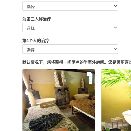
第
1
二
人
为第三人称治疗
称
为
治
第
疗
三
第4个人的治疗
人
第
称
4
治
个
疗
默认情况下，您将获得一间阴凉的半室外房间。您是否更喜
人
的
治
疗