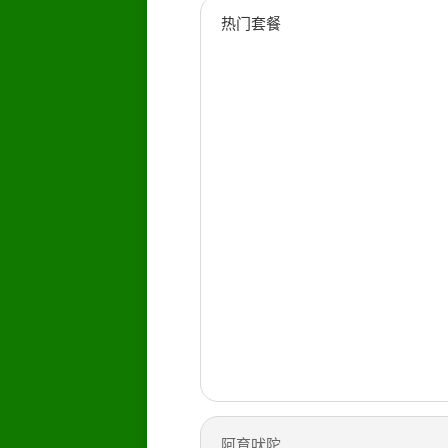
热门套餐
阿育吠陀