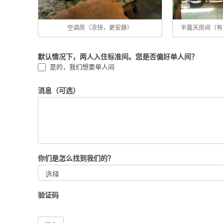
空调房（凉快，更安静）
半露天房间（有
默认情况下，两人入住标准间。您是否偏好单人间？
是的，我们想要单人间
消息（可选）
你们是怎么找到我们的？
你
们
验证码
是
怎
么