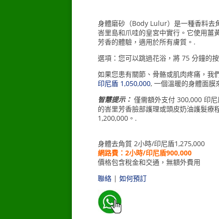
身體磨砂（Body Lulur）是一種香
峇里島和爪哇的皇宮中實行。它使用薑
芳香的體驗，適用於所有膚質。.
選項：您可以跳過花浴，將 75 分鐘的按摩
如果您患有關節、骨骼或肌肉疼痛，我們建議
印尼盾 1,050,000
, 一個溫暖的身體面膜
智慧提示：
僅需額外支付 300,000 印尼
的峇里芳香臉部護理或頭皮奶油護髮療
1,200,000。.
–
身體去角質 2小時/印尼盾1,275,000
網路費：2小時/印尼盾900,000
價格包含稅金和交通，無額外費用
聯絡
|
如何預訂
–