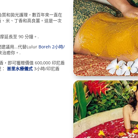
料去角質和拋光護理，數百年來一直在
黃、米、丁香和高良薑。這是一次
延長至 90 分鐘。.
用...代替Lulur
Boreh 2小時/
來治癒你。.
盾，即可獲贈價值 600,000 印尼盾
程：
峇里水療儀式
3小時/印尼盾