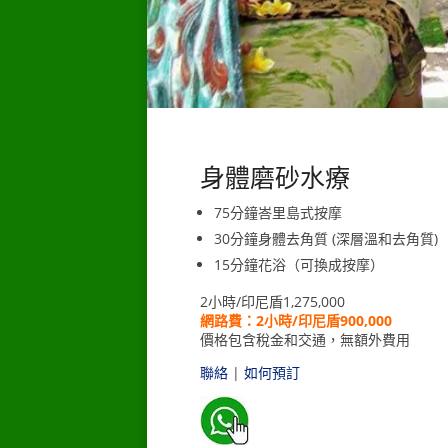
身體磨砂水療
75分鐘峇里島式按摩
30分鐘身體去角質 (深層溫和去角質)
15分鐘花浴（可換成按摩）
2小時/印尼盾1,275,000
網路費：2小時/印尼盾900,000
價格包含稅金和交通，無額外費用
聯絡
|
如何預訂
_