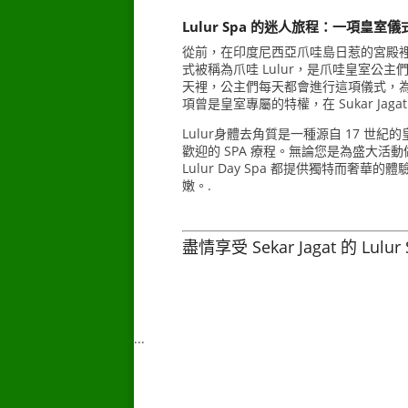
–
Lulur Spa 的迷人旅程：一項皇室儀
從前，在印度尼西亞爪哇島日惹的宮殿
式被稱為爪哇 Lulur，是爪哇皇室公主
天裡，公主們每天都會進行這項儀式，
項曾是皇室專屬的特權，在 Sukar Jagat
Lulur身體去角質是一種源自 17 世
歡迎的 SPA 療程。無論您是為盛大活
Lulur Day Spa 都提供獨特而奢
嫩。.
盡情享受 Sekar Jagat 的 Lulur
...