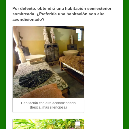
Tratamiento
3
para
Por defecto, obtendrá una habitación semiexterior
persona
sombreada. ¿Preferiría una habitación con aire
4
acondicionado?
Habitación con aire acondicionado
(fresca, más silenciosa)