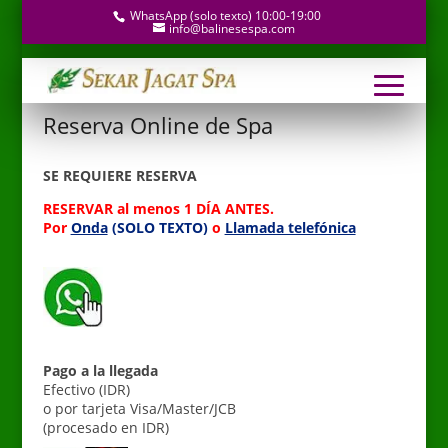
WhatsApp (solo texto) 10:00-19:00
info@balinesespa.com
Reserva Online de Spa
SE REQUIERE RESERVA
RESERVAR al menos 1 DÍA ANTES.
Por
Onda
(SOLO TEXTO)
o
Llamada telefónica
__ __
Pago a la llegada
Efectivo (IDR)
o por tarjeta Visa/Master/JCB
(procesado en IDR)