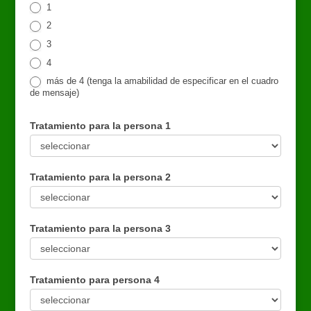
1
2
3
4
más de 4 (tenga la amabilidad de especificar en el cuadro
de mensaje)
Tratamiento para la persona 1
Tratamiento
para
Tratamiento para la persona 2
la
persona
Tratamiento
1
para
Tratamiento para la persona 3
la
persona
Tratamiento
2
para
Tratamiento para persona 4
la
persona