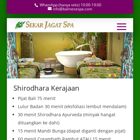
WhatsApp (hanya teks) 10:00-19:00
info@balinesespa.com
Shirodhara Kerajaan
Pijat Bali 75 menit
Lulur Badan 30 menit (eksfoliasi lembut mendalam)
30 menit Shirodhara Ayurveda (minyak hangat
dituangkan ke dahi)
15 menit Mandi Bunga (dapat diganti dengan pijat)
60 menit Creambath Rambut ATAU 15 menit