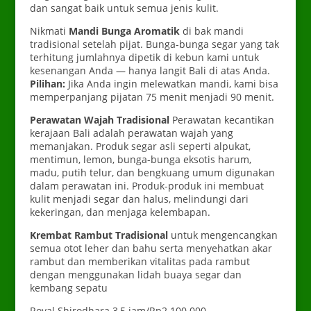
dan sangat baik untuk semua jenis kulit.
Nikmati
Mandi Bunga Aromatik
di bak mandi
tradisional setelah pijat. Bunga-bunga segar yang tak
terhitung jumlahnya dipetik di kebun kami untuk
kesenangan Anda — hanya langit Bali di atas Anda.
Pilihan:
Jika Anda ingin melewatkan mandi, kami bisa
memperpanjang pijatan 75 menit menjadi 90 menit.
Perawatan Wajah Tradisional
Perawatan kecantikan
kerajaan Bali adalah perawatan wajah yang
memanjakan. Produk segar asli seperti alpukat,
mentimun, lemon, bunga-bunga eksotis harum,
madu, putih telur, dan bengkuang umum digunakan
dalam perawatan ini. Produk-produk ini membuat
kulit menjadi segar dan halus, melindungi dari
kekeringan, dan menjaga kelembapan.
Krembat Rambut Tradisional
untuk mengencangkan
semua otot leher dan bahu serta menyehatkan akar
rambut dan memberikan vitalitas pada rambut
dengan menggunakan lidah buaya segar dan
kembang sepatu
Royal Shirodhara 3,5 jam/Rp2.100.000