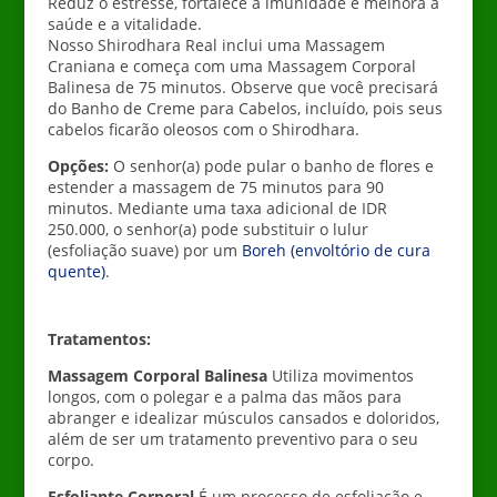
Reduz o estresse, fortalece a imunidade e melhora a
saúde e a vitalidade.
Nosso Shirodhara Real inclui uma Massagem
Craniana e começa com uma Massagem Corporal
Balinesa de 75 minutos. Observe que você precisará
do Banho de Creme para Cabelos, incluído, pois seus
cabelos ficarão oleosos com o Shirodhara.
Opções:
O senhor(a) pode pular o banho de flores e
estender a massagem de 75 minutos para 90
minutos. Mediante uma taxa adicional de IDR
250.000, o senhor(a) pode substituir o lulur
(esfoliação suave) por um
Boreh (envoltório de cura
quente)
.
Tratamentos:
Massagem Corporal Balinesa
Utiliza movimentos
longos, com o polegar e a palma das mãos para
abranger e idealizar músculos cansados e doloridos,
além de ser um tratamento preventivo para o seu
corpo.
Esfoliante Corporal
É um processo de esfoliação e