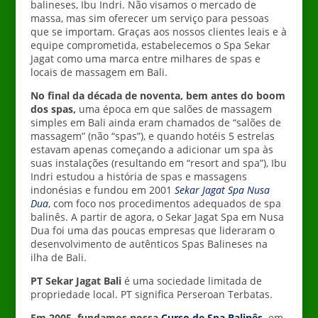
balineses, Ibu Indri. Não visamos o mercado de
massa, mas sim oferecer um serviço para pessoas
que se importam. Graças aos nossos clientes leais e à
equipe comprometida, estabelecemos o Spa Sekar
Jagat como uma marca entre milhares de spas e
locais de massagem em Bali.
No final da década de noventa, bem antes do boom
dos spas,
uma época em que salões de massagem
simples em Bali ainda eram chamados de “salões de
massagem” (não “spas”), e quando hotéis 5 estrelas
estavam apenas começando a adicionar um spa às
suas instalações (resultando em “resort and spa”), Ibu
Indri estudou a história de spas e massagens
indonésias e fundou em 2001
Sekar Jagat Spa Nusa
Dua
, com foco nos procedimentos adequados de spa
balinês. A partir de agora, o Sekar Jagat Spa em Nusa
Dua foi uma das poucas empresas que lideraram o
desenvolvimento de autênticos Spas Balineses na
ilha de Bali.
PT Sekar Jagat Bali
é uma sociedade limitada de
propriedade local. PT significa Perseroan Terbatas.
Em 2005, fundamos nossa
Curso de Spa Balinês,
em