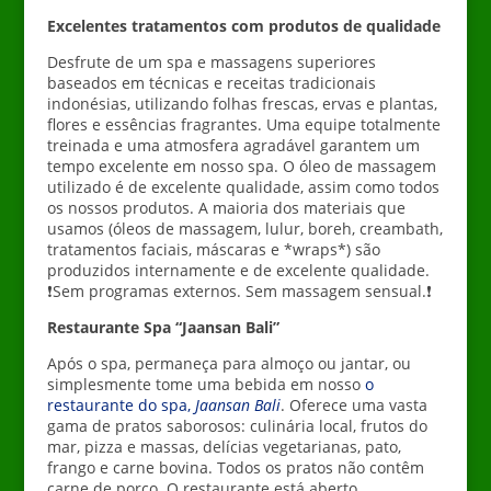
Excelentes tratamentos com produtos de qualidade
Desfrute de um spa e massagens superiores
baseados em técnicas e receitas tradicionais
indonésias, utilizando folhas frescas, ervas e plantas,
flores e essências fragrantes. Uma equipe totalmente
treinada e uma atmosfera agradável garantem um
tempo excelente em nosso spa. O óleo de massagem
utilizado é de excelente qualidade, assim como todos
os nossos produtos. A maioria dos materiais que
usamos (óleos de massagem, lulur, boreh, creambath,
tratamentos faciais, máscaras e *wraps*) são
produzidos internamente e de excelente qualidade.
❗Sem programas externos. Sem massagem sensual.❗
Restaurante Spa “Jaansan Bali”
Após o spa, permaneça para almoço ou jantar, ou
simplesmente tome uma bebida em nosso
o
restaurante do spa,
Jaansan Bali
. Oferece uma vasta
gama de pratos saborosos: culinária local, frutos do
mar, pizza e massas, delícias vegetarianas, pato,
frango e carne bovina. Todos os pratos não contêm
carne de porco. O restaurante está aberto