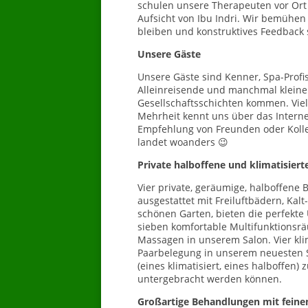
schulen unsere Therapeuten vor Ort u
Aufsicht von Ibu Indri. Wir bemühen
bleiben und konstruktives Feedback
Unsere Gäste
Unsere Gäste sind Kenner, Spa-Profis
Alleinreisende und manchmal kleine 
Gesellschaftsschichten kommen. Vie
Mehrheit kennt uns über das Interne
Empfehlung von Freunden oder Kolleg
landet woanders 😉
Private halboffene und klimatisiert
Vier private, geräumige, halboffene
ausgestattet mit Freiluftbädern, Ka
schönen Garten, bieten die perfekt
sieben komfortable Multifunktions
Massagen in unserem Salon.
Vier kl
Paarbelegung in unserem neuesten
(eines klimatisiert, eines halboffen
untergebracht werden können.
Großartige Behandlungen mit feine