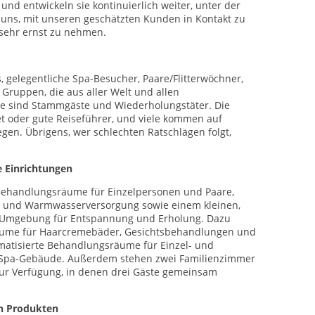
nd entwickeln sie kontinuierlich weiter, unter der
 uns, mit unseren geschätzten Kunden in Kontakt zu
 sehr ernst zu nehmen.
, gelegentliche Spa-Besucher, Paare/Flitterwöchner,
Gruppen, die aus aller Welt und allen
le sind Stammgäste und Wiederholungstäter. Die
t oder gute Reiseführer, und viele kommen auf
en. Übrigens, wer schlechten Ratschlägen folgt,
e Einrichtungen
 Behandlungsräume für Einzelpersonen und Paare,
lt- und Warmwasserversorgung sowie einem kleinen,
e Umgebung für Entspannung und Erholung. Dazu
räume für Haarcremebäder, Gesichtsbehandlungen und
imatisierte Behandlungsräume für Einzel- und
 Spa-Gebäude. Außerdem stehen zwei Familienzimmer
) zur Verfügung, in denen drei Gäste gemeinsam
n Produkten