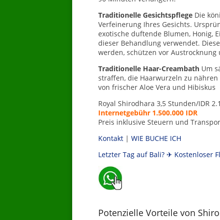
Traditionelle Gesichtspflege
Die kön
Verfeinerung Ihres Gesichts. Ursprün
exotische duftende Blumen, Honig, 
dieser Behandlung verwendet. Diese 
werden, schützen vor Austrocknung 
Traditionelle Haar-Creambath
Um sä
straffen, die Haarwurzeln zu nähren
von frischer Aloe Vera und Hibiskus
Royal Shirodhara 3,5 Stunden/IDR 2.
Internetgebühr 1.500.000 IDR
Preis inklusive Steuern und Transpor
Kontakt
|
WIE BUCHE ICH
Letzter Tag auf Bali? ✈ Kostenloser 
___
Potenzielle Vorteile von Shir