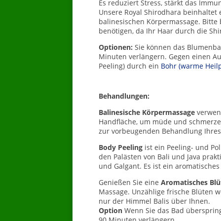
Es reduziert Stress, stärkt das Immu
Unsere Royal Shirodhara beinhaltet
balinesischen Körpermassage. Bitte 
benötigen, da Ihr Haar durch die Shi
Optionen:
Sie können das Blumenbad
Minuten verlängern. Gegen einen Auf
Peeling) durch ein
Bohr (warme Heil
Behandlungen:
Balinesische Körpermassage
verwen
Handfläche, um müde und schmerzen
zur vorbeugenden Behandlung Ihres
Body Peeling
ist ein Peeling- und Po
den Palästen von Bali und Java prak
und Galgant. Es ist ein aromatisches
Genießen Sie eine
Aromatisches Bl
Massage. Unzählige frische Blüten w
nur der Himmel Balis über Ihnen.
Option
Wenn Sie das Bad überspring
90 Minuten verlängern.