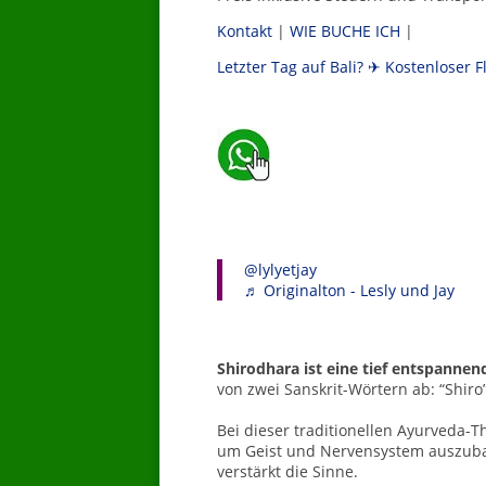
Kontakt
|
WIE BUCHE ICH
|
Letzter Tag auf Bali? ✈ Kostenloser 
_
@lylyetjay
♬ Originalton - Lesly und Jay
Shirodhara ist eine tief entspanne
von zwei Sanskrit-Wörtern ab: “Shiro”
Bei dieser traditionellen Ayurveda-T
um Geist und Nervensystem auszuba
verstärkt die Sinne.