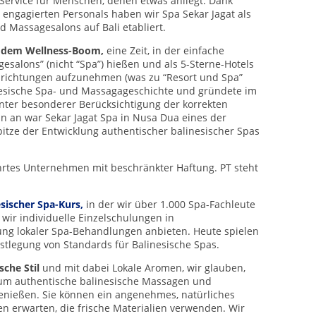
Service für Menschen, denen etwas anliegt. Dank
engagierten Personals haben wir Spa Sekar Jagat als
 Massagesalons auf Bali etabliert.
or dem Wellness-Boom,
eine Zeit, in der einfache
esalons” (nicht “Spa”) hießen und als 5-Sterne-Hotels
inrichtungen aufzunehmen (was zu “Resort und Spa”
donesische Spa- und Massagageschichte und gründete im
unter besonderer Berücksichtigung der korrekten
n an war Sekar Jagat Spa in Nusa Dua eines der
tze der Entwicklung authentischer balinesischer Spas
ührtes Unternehmen mit beschränkter Haftung. PT steht
sischer Spa-Kurs,
in der wir über 1.000 Spa-Fachleute
 wir individuelle Einzelschulungen in
ng lokaler Spa-Behandlungen anbieten.
Heute spielen
stlegung von Standards für Balinesische Spas.
sche Stil
und mit dabei
Lokale Aromen, wir glauben,
, um authentische balinesische Massagen und
nießen. Sie können ein angenehmes, natürliches
 erwarten, die frische Materialien verwenden. Wir