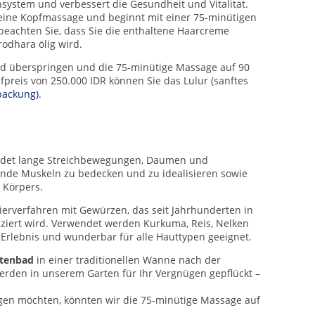
nsystem und verbessert die Gesundheit und Vitalität.
 eine Kopfmassage und beginnt mit einer 75-minütigen
beachten Sie, dass Sie die enthaltene Haarcreme
rodhara ölig wird.
 überspringen und die 75-minütige Massage auf 90
preis von 250.000 IDR können Sie das Lulur (sanftes
packung)
.
det lange Streichbewegungen, Daumen und
de Muskeln zu bedecken und zu idealisieren sowie
 Körpers.
lierverfahren mit Gewürzen, das seit Jahrhunderten in
tiziert wird. Verwendet werden Kurkuma, Reis, Nelken
 Erlebnis und wunderbar für alle Hauttypen geeignet.
ütenbad
in einer traditionellen Wanne nach der
erden in unserem Garten für Ihr Vergnügen gepflückt –
en möchten, könnten wir die 75-minütige Massage auf