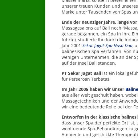
Massenmarkt, sondern bieten einen 
unserer treuen Kunden und unseres 
Marke unter Tausenden von Spas und
Ende der neunziger Jahre, lange v
Massagesalons auf Bali noch “Massag
gerade begannen, ein Spa in ihre E
führte), studierte Ibu Indri die in
Jahr 2001
Sekar Jagat Spa Nusa Dua
, 
balinesischen Spa-Verfahren. Von nu
wenigen Unternehmen, die an der Spi
auf der Insel Bali standen.
PT Sekar Jagat Bali
ist ein lokal gef
für Perseroan Terbatas.
Im Jahr 2005 haben wir unser
Baline
aus aller Welt geschult haben, wobei
Massagetechniken und der Anwendu
wir eine bedeutende Rolle bei der Fe
Entworfen in
der klassische balinesi
dass unser Spa der perfekte Ort ist
wohltuende Spa-Behandlungen zu ge
Ambiente und geschickte Therapeuten